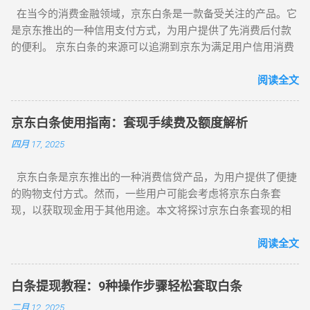
三、京东白条还款 打开京东 APP，点击“我的”进入个人中心。
作借款时页面显示为准），提前还款除按日计收的服务费外无
在当今的消费金融领域，京东白条是一款备受关注的产品。它
在个人中心页面，找到“白条”选项并点击。 点击“还款”按钮，进
其他费用。 当前白条仅支持以下三种提前还的情况： 【1】下
是京东推出的一种信用支付方式，为用户提供了先消费后付款
入还款页面。 选择还款方式，如银行卡还款、京东小金库还款
一期账单； 【2】单个分期单（订单/账单分期）； 【3】全部
的便利。 京东白条的来源可以追溯到京东为满足用户信用消费
等。 根据提示输入还款金额，完成还款。 四、注意事项 京东
白条欠款。 白条取现后提前还款的利息是依据借款天数计算
需求而推出的一项服务。其主要目的是为信用等级高、有消费
白条有一定的额度限制，具体额度根据用户的信用情况而定。
的，日利息=当前应还本金×日利率。当天取现当天还款按 1 天
需求的用户提供一种便捷的支付方式。 关于京东白条的上市时
阅读全文
请按时还款，避免逾期产生利息和违约金。 如遇还款困难，可
计息，当天取第二天还款按 1 天计息，当天取第三天还款按 2
间，它并没有独立上市，而是作为京东集团的一部分存在。 接
联系京东客服寻求帮助。 谨慎使用京东白条，避免超出自己的
天计息，以此类推。 白条分期后，提前还款是否划算，取决于
下来我们详细了解一下如何注册开通和使用京东白条： 注册开
还款能力。 以上就是京东白条的详细使用方法，希望对您有所
利息与手续费，相对而言，若账单分期提前还款不会减少手续
京东白条使用指南：套现手续费及额度解析
通 ：要开通京东白条，用户需要拥有一个京东账号，并确保该
帮助。在使用京东白条时，请遵守相关规定，合理消费，按时
费，是不划算的，然而取现后提前还款，是较为划算的，因为
四月 17, 2025
账号已经完成实名认证。然后，用户可以通过京东金融App或京
还款。
取现后是按日计算利息的。
东App进入白条页面，按照系统提示进行操作，可能需要提供相
京东白条是京东推出的一种消费信贷产品，为用户提供了便捷
关的个人信息和信用评估资料。 使用方法 ：在开通京东白条
的购物支付方式。然而，一些用户可能会考虑将京东白条套
后，用户可以在京东商城以及京东体系内的O2O（京东到
现，以获取现金用于其他用途。本文将探讨京东白条套现的相
家）、全球购、京东线下店等场景使用白条进行支付。在购物
关问题，包括手续费、额度以及可能对个人信用产生的影响。
时，选择使用白条支付，并根据自己的需求选择分期付款或延
一、京东白条套现的手续费 京东白条套现的手续费因各种因素
阅读全文
期付款等方式。 还款方式 ：京东白条提供了多种还款方式，包
而异，通常在一定比例范围内。具体的手续费率可能会受到套
括手动还款和自动还款。手动还款需要用户在账单已出的情况
现方式、套现金额和套现渠道的影响。一般来说，通过正规途
下，进入白条页面点击“立即还款”或“全部还清”；自动还款则需
白条提现教程：9种操作步骤轻松套取白条
径进行京东白条套现，手续费相对较低，但仍需谨慎选择套现
要用户在京东页面找到白条界面点击进入，然后选择“自动还
二月 12, 2025