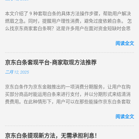
渠道，以避免遭遇高额手续费或其他潜在风险。 二、京东白条
款”，并确保用于还款的账户中有足够的金额可偿还欠款。 使用
的额度 京东白条的额度是根据用户的个人信用评估和消费行为
京东白条可以享受以下一些特点和优势： 先消费后付款 ：用户
本文介绍了 9 种套取白条的具体方法操作步骤，帮助用户解决
等因素确定的。额度的高低会影响用户可以套现的金额。在考
可以在购买商品时先享受消费，然后在规定的时间内进行还
燃眉之急。同时，提醒用户理性消费，避免过度依赖白条。 怎
虑套现之前，了解自己的京东白条额度是很重要的。同时，需
款。 分期付款 ：支持最长24期的分期付款，让用户可以更灵活
么找京东商家套白条啊？这是许多用户在面对资金短缺时会思
要注意的是，套现行为可能会对额度产生影响，频繁或违规的
地安排资金。 优惠活动 ：京东白条经常推出各种优惠活动，如
考的问题。本文将为大家详细介绍 9 种套取白条的具体方法操
套现操作可能导致额度降低或账户受限。 三、京东白条套现对
免息商品、分期免息服务费率降低等，为用户提供更多实惠。
作步骤，希望能帮助到有需要的朋友。 套白条出来的操作流程
阅读全文
信用的影响 京东白条套现行为存在一定的风险，可能会对个人
然而，使用京东白条也需要注意一些潜在风险。近年来，因通
及方法： 物流回款模式：在京东商城正常购物，通过购物完成
信用记录产生负面影响。以下是可能的影响： 逾期风险：如果
过京东白条诈骗、盗刷、套现等行为而获刑的案例至少有200
换现。 白条闪付流程：提供闪付卡号、支付密码、收款人支付
套现后无法按时还款，将产生逾期记录，这会对信用评分产生
起。此外，京东白条一度存在审核漏洞，面签过程流于形式。
京东白条套现平台-商家取现方法推荐
宝等信息，5 分钟左右到账。 出库流程：对账号有要求，信誉
不利影响。 风险评估：京东可能会监测用户的账户活动，包括
因此，在使用京东白条时，用户应注意保护个人信息安全，遵
二月 12, 2025
好的账号才能操作。 京东 C 店模式：给客服账号下单付款，10
套现行为。频繁或异常的套现可能被视为高风险行为，从而影
守相关规定，避免参与任何违法违规的行为。 总的来说，京东
分钟到 30 分钟内到账。 以上是套白条的几种方法，需要注意
响用户在京东及其他金融机构的信用评估。 法律后果：在某些
白条为用户提供了一种便捷的信用支付方式，但在使用时需要
京东白条作为京东金融推出的一项消费分期服务，让用户在购
的是，套白条是一种违规行为，可能会导致账号被冻结或其他
情况下，套现可能违反法律法规，导致法律责任和信用记录的
谨慎，合理规划消费和还款，以避免不必要的风险。
买部分商品时能运用白条来进行支付，并以分期形式来结清消
风险。请大家谨慎使用，并遵守相关规定。 如何找到靠谱商
严重损害。 四、合法使用京东白条的建议 为了避免潜在的风险
费费用。在此种情形下，用户可以在那些能操作京东白条套取
家： 看经营时间：经营时间较长的商家可能更靠谱。 沟通方
和不良后果，建议用户合法使用京东白条： 遵守规定：按照京
现金的商家之中进行抉择，进而切实地利用京东白条来获取现
式：使用微信或公众号与用户沟通的商家可能更有保障。 京东
东白条的使用规则和还款要求进行操作，避免违规行为。 理性
金资源。 京东白条 Jingdong Baitiao 一般而言，能够开展京东
阅读全文
白条是一种便捷的支付方式，但我们也要合理使用，避免陷入
消费：根据自己的实际需求和还款能力进行消费，避免过度依
白条套取现金操作的商家主要有这么两类：其一为超市类商
债务危机。希望本文能对大家有所帮助。
赖信贷。 建立良好信用：按时还款、保持良好的消费记录，有
家，包含了各大超市以及便利店等；其二则是线上商家，类似
助于提升个人信用评分。 总之，京东白条是一种方便的消费信
京东白条提现新方法，无需承担利息！