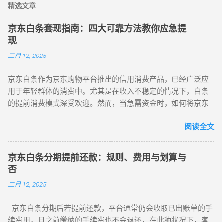
精选文章
京东白条套现指南：四大可靠方法教你应急提
现
二月 12, 2025
京东白条作为京东购物平台推出的信用消费产品，已经广泛应
用于年轻群体的消费中。尤其是在收入不稳定的情况下，白条
的提前消费模式深受欢迎。然而，当急需资金时，如何将京东
白条套现出来成为了许多人的疑问。本文将介绍四种可靠的套
现方法，帮助你在急需时快速提现。 1. 扫码秒到 操作流程：
阅读全文
联系支持京东白条付款的商家，获取其收款二维码。 使用京东
APP扫描二维码，选择白条付款，完成支付。 商家确认收款
京东白条分期提前还款：规则、费用与划算与
后，将现金转给你。 优点： 快速到账，适合小额提现。 流程
否
简便，直接支付。 缺点： 可能存在限额问题，无法大额提现。
二月 12, 2025
需要找到支持白条的商家。 2. 卡密模式 操作流程： 使用京东
APP白条额度购买虚拟购物卡（如沃尔玛、任我行、盒马鲜生
京东白条分期后若提前还款，平台通常仍会收取已出账单的手
等）。 将虚拟卡转卖给他人，以获取现金。 优点： 快速到
续费用，且之前缴纳的手续费也不会退还，在此种状况下，客