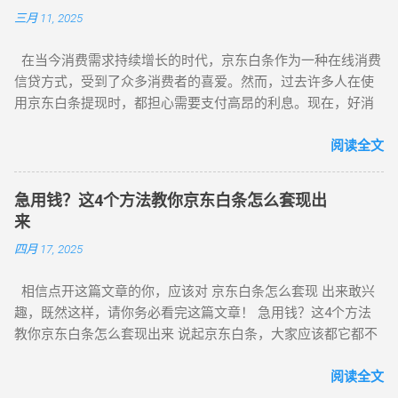
各类电商平台、网上商城等。 首先，超市类商家是京东白条套
贷工具，但套现行为存在风险，并且可能对个人信用产生负面
三月 11, 2025
取现金比较常见的商家类别。在国内各个地区，每个省份都有
影响。在使用京东白条时，用户应遵守相关规定，理性消费，
众多的超市类商家，比如家乐福、苏宁易购、百佳超市等，这
并注意维护良好的信用记录。如果确实需要现金，建议考虑其
在当今消费需求持续增长的时代，京东白条作为一种在线消费
些商家都支持京东白条，用户既可以在它们的实体店内，也能
他合法的借贷或金融服务渠道。同时，也要警惕网络上的套现
信贷方式，受到了众多消费者的喜爱。然而，过去许多人在使
够在其官网选择京东白条来支付消费金额。另外，像 7-11、OK
诈骗，避免轻信高额回报的套现诱惑，保护个人财产安全。
用京东白条提现时，都担心需要支付高昂的利息。现在，好消
便利店等一些便利店同样支持京东白条，用户也可以去尝试。
息来了，新的方法让用户在提现时无需支付任何利息。下面，
其次，用户在线上商家处同样可以运用京东白条，比如在电商
我们就来详细了解一下京东白条提现的新方法吧，希望能帮到
阅读全文
平台、网上商城等。倘若用户有使用京东白条进行支付的打
你。 首先，我们需要了解京东白条提现的原理，以便更好地理
算，那么可以在淘宝、京东、天猫等电商平台进行搜索，很快
解新方法的实现方式。京东白条提现实际上是将京东白条的信
就能发现有大量支持京东白条的商家。此外，像拼多多、亚马
急用钱？这4个方法教你京东白条怎么套现出
用额度转换为现金，可以直接提现到用户的银行卡中。在此过
逊等一些网上商城也支持京东白条，用户同样可以在这些网站
来
程中，京东会根据用户的额度和信用状况来确定提现金额和利
上利用京东白条来支付消费金额。 总之，能进行京东白条套取
四月 17, 2025
率。 现在，京东推出了一种全新的提现方式，使用京东白条提
现金的商家涵盖了超市类商家，如家乐福、苏宁易购、百佳超
现无需承担利息。具体来说，用户只需在每月还款日前还清当
市等，以及电商平台、网上商城等线上商家，如淘宝、京东、
相信点开这篇文章的你，应该对 京东白条怎么套现 出来敢兴
期账单，即可享受免息提现的便利。这意味着，如果用户能够
天猫、拼多多、亚马逊等，用户可以按照自身的需求来选择使
趣，既然这样，请你务必看完这篇文章！ 急用钱？这4个方法
按时还款，他们就无需支付任何利息，为用户提供了更加灵活
用京东白条支付消费金额。 但必须着重强调的是，利用京东白
教你京东白条怎么套现出来 说起京东白条，大家应该都它都不
和经济的消费方式。 除了及时还款外，用户还可以通过其他方
条套取现金是一种违反法律法规的行为，严重违背了国家相关
陌生，就是京东购物平台推出来的的信用消费产品，其实它的
法降低提现所产生的利息负担。首先，用户可以选择较短的分
法规，甚至可能涉及犯罪问题。本回答所提供的内容仅作参
用法不仅如此，这大概是很多人对京东白条的初印象，是一款
阅读全文
期期限进行还款，因为利息是按日计算的，分期越短，利息负
考，绝不能被视为对这类违法违规行为的鼓励或支持。京东白