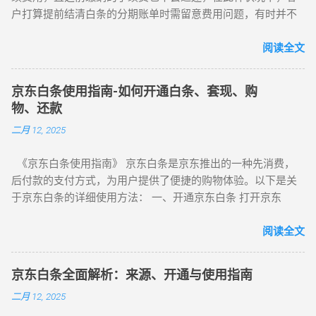
账，适合小额提现。 操作简单，快捷方便。 缺点： 月限额
户打算提前结清白条的分期账单时需留意费用问题，有时并不
2000元，不适合大额提现。 需要找到虚拟卡的买家。 3. 京东商
那么经济实惠。 京东白条 jingdongbaitiao。 另外需客户加以注
家店铺秒 操作流程： 找到开京东店铺的朋友或通过搜索引擎找
意的是，客户对白条进行分期后，需依照约定来还款，不能对
阅读全文
到支持白条支付的商家。 在店铺购买商品，用白条支付。 商家
已分期的账单再次进行分期或执行最低还款，若客户未按重要
确认收款后，将现金转给你。 优点： 快速有效，适合急需用钱
约定还款则视为逾期，将承担如下后果： 个人征信会遭受损
的人。 流程简单，只需承担平台扣费。 缺点： 需要有可靠的
京东白条使用指南-如何开通白条、套现、购
害。 会遭到平台的催收。 无法享受相关优惠政策。 白条额度
店铺资源。 如果没有资源，需要通过搜索引擎寻找可靠商家。
物、还款
会被冻结或降低。 白条会要求客户提前结清账单。 对其他贷款
4. 物流货到 操作流程： 利用京东配送的快速优势，帮助亲友代
二月 12, 2025
申请产生影响。 评估分数会降低。 影响京东金融的其他信贷功
购商品。 商品配送完成后，确认无误，用白条支付。 亲友收到
能使用。 恶意逾期还可能被起诉。 为避免上述这些情形出现，
商品后，将等值现金转给你。 优点： 安全可靠，没有折损。
《京东白条使用指南》 京东白条是京东推出的一种先消费，
客户在运用白条时需保持理性，充分考量自身的收入状况，合
适合没有店铺资源的人，流程简单。 缺点： 需要一定的物流时
后付款的支付方式，为用户提供了便捷的购物体验。以下是关
理地使用白条额度。 那么京东白条分期提前还款的手续费如何
间，不适合急用。 需要亲友的配合与信任。 总结 以上四种方
于京东白条的详细使用方法： 一、开通京东白条 打开京东
计算呢？已出账单的分期手续费是需要归还的，但已产生的分
法可以帮助你在急需资金时，快速将京东白条套现。根据自己
APP，点击“我的”进入个人中心。 在个人中心页面，找到“白条”
期服务费若在分期当天提前结清则不收取分期服务费，其他时
的额度和需求选择合适的方法，确保操作安全、快捷。如果您
选项并点击。 点击“立即开通”按钮，按照提示填写个人信息，
阅读全文
间结清则需要支付系统综合计算得出的服务费，具体情况人工
有任何需要或疑问，可以联系小编——我们是七年老商家，安全
完成身份认证。 等待系统审核，审核通过后即可开通京东白
客服无法干预或核算。倘若订单使用了免息优惠，提前还款不
靠谱，点位合理，期待为您提供优质服务。 无论选择哪种方
条。 二、使用京东白条购物 在京东商城选择商品，加入购物
会收取费用，收费情况需以系统页面显示为准。 若白条订单是
法，都需要谨慎操作，确保交易安全，避免不必要的风险。希
京东白条全面解析：来源、开通与使用指南
车。 进入购物车页面，选择“去结算”。 在结算页面，选择“京东
分期免息的，提前还款仅需归还分期本金，不会收取其他费
望这篇文章能够帮助你解决资金紧急问题，让生活更加便利和
二月 12, 2025
白条”作为支付方式。 根据提示输入支付密码，完成支付。
用。白条取现自借款到账之日起按日计息（实际借款利率以操
安心。